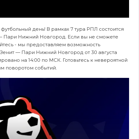
 футбольный день! В рамках 7 тура РПЛ состоится
— Пари Нижний Новгород. Если вы не сможете
ойтесь - мы предоставляем возможность
 Зенит — Пари Нижний Новгород от 30 августа
ровано на 14:00 по МСК. Готовьтесь к невероятной
ым поворотом событий.