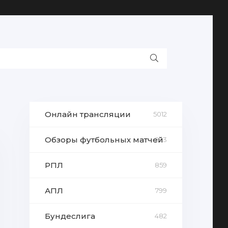
Онлайн трансляции
5012
Обзоры футбольных матчей
233
РПЛ
859
АПЛ
799
Бундеслига
482