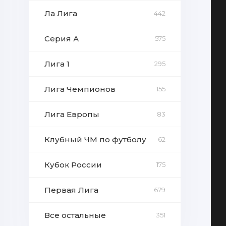
Ла Лига
442
Серия А
575
Лига 1
295
Лига Чемпионов
155
Лига Европы
83
Клубный ЧМ по футболу
62
Кубок России
175
Первая Лига
679
Все остальные
351