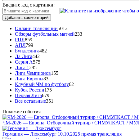
Введите код с картинки:
Добавить комментарий
Онлайн трансляции
5012
Обзоры футбольных матчей
233
РПЛ
859
АПЛ
799
Бундеслига
482
Ла Лига
442
Серия А
575
Лига 1
295
Лига Чемпионов
155
Лига Европы
83
Клубный ЧМ по футболу
62
Кубок России
175
Первая Лига
679
Все остальные
351
Похожие события
ЧМ-2026 — Европа. Отборочный турнир / СИМУЛКАСТ / МУЛЬТИ
Германия — Люксембург 10.10.2025 прямая трансляция