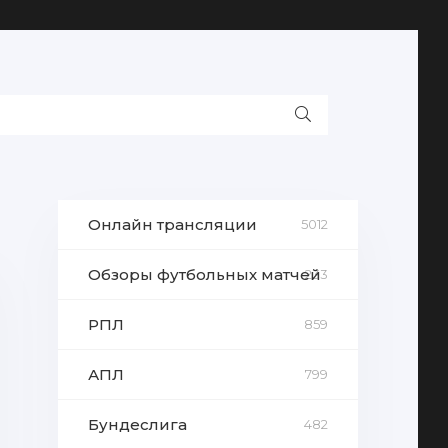
Онлайн трансляции
5012
Обзоры футбольных матчей
233
РПЛ
859
АПЛ
799
Бундеслига
482