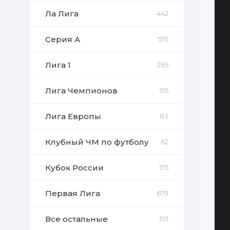
Ла Лига
442
Серия А
575
Лига 1
295
Лига Чемпионов
155
Лига Европы
83
Клубный ЧМ по футболу
62
Кубок России
175
Первая Лига
679
Все остальные
351