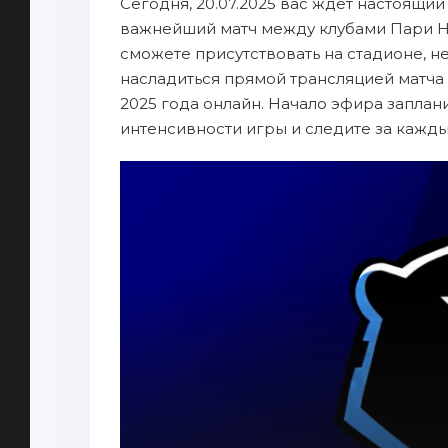
Сегодня, 20.07.2025 вас ждет настоящий
важнейший матч между клубами Пари Н
сможете присутствовать на стадионе, н
насладиться прямой трансляцией матч
2025 года онлайн. Начало эфира заплани
интенсивности игры и следите за кажд