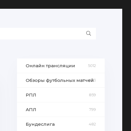
Онлайн трансляции
5012
Обзоры футбольных матчей
233
РПЛ
859
АПЛ
799
Бундеслига
482