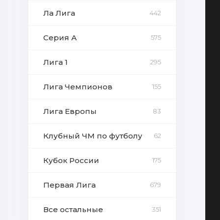
Ла Лига
442
Серия А
575
Лига 1
295
Лига Чемпионов
155
Лига Европы
83
Клубный ЧМ по футболу
62
Кубок России
175
Первая Лига
679
Все остальные
351