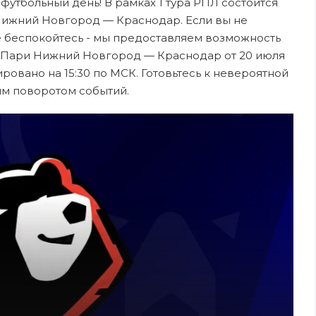
 футбольный день! В рамках 1 тура РПЛ состоится
ижний Новгород — Краснодар. Если вы не
е беспокойтесь - мы предоставляем возможность
а Пари Нижний Новгород — Краснодар от 20 июля
ровано на 15:30 по МСК. Готовьтесь к невероятной
ым поворотом событий.