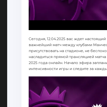
Сегодня, 12.04.2025 вас ждет настоящий
важнейший матч между клубами Манчест
присутствовать на стадионе, не беспок
насладиться прямой трансляцией матча 
2025 года онлайн. Начало эфира заплани
интенсивности игры и следите за кажд