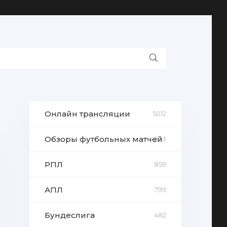
Онлайн трансляции
5012
Обзоры футбольных матчей
233
РПЛ
859
АПЛ
799
Бундеслига
482