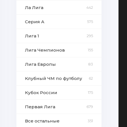
Ла Лига
442
Серия А
575
Лига 1
295
Лига Чемпионов
155
Лига Европы
83
Клубный ЧМ по футболу
62
Кубок России
175
Первая Лига
679
Все остальные
351